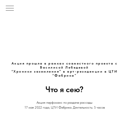
Акция прошла в рамках совместного проекта с
Василисой Лебедевой
“Хроники заземления” в арт-резиденции в ЦТИ
“Фабрика”
Что я сею?
Акция-перфоманс по раздаче рассады
17 мая 2022 года, ЦТИ Фабрика. Длительность: 5 часов