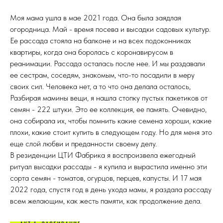
Моя мама ушла в мае 2021 года. Она была заядлая
огородница. Май - время посева и высадки садовых культур.
Ее рассада стояла на балконе и на всех подоконниках
квартиры, когда она боролась с коронавирусом в
реанимации. Рассада осталась после нее. И мы раздавали
ее сестрам, соседям, знакомым, что-то посадили в меру
своих сил. Человека нет, а то что она делала осталось,
Разбирая мамины вещи, я нашла стопку пустых пакетиков от
семян - 222 штуки. Это ее коллекция, ее память. Очевидно,
она собирала их, чтобы помнить какие семена хороши, какие
плохи, какие стоит купить в следующем году. Но для меня это
еще слой любви и преданности своему делу.
В резиденции ЦТИ Фабрика я воспроизвела ежегодный
ритуал высадки рассады - я купила и вырастила именно эти
сорта семян - томатов, огурцов, перцев, капусты. И 17 мая
2022 года, спустя год в день ухода мамы, я раздала рассаду
всем желающим, как жесть памяти, как продолжение дела.